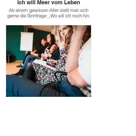
Ich will Meer vom Leben
Ab einem gewissen Alter stellt man sich
gerne die Sinnfrage: „Wo will ich noch hin,
was will ich noch erleben, was kann bzw.
muss ich ändern, um wieder mehr Qualität
und Sinnhaftigkeit im Leben zu haben?".
Dieses Seminar richtet sich an Menschen,
die in ihrem Leben ein Update brauchen
und Impulse von außen benötigen.
Termin auf Anfrage
Coaching - Beruf & Privat
Es gibt Grundregeln, die für jeden gelten
und die uns helfen, unsere Wünsche und