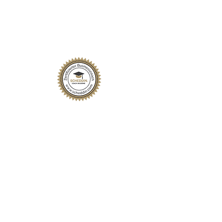
Impressum
Datenschutzbestimmungen
AGB und Widerrufsrecht
Fotografie
HWKIDO Sarah Rauch
BDO Markus Landgraf
Florian Scbrötter I Harald Schlossko
2026 Schillen & Friends
Katharina Hofer-Schillen ist Expertin für die Vereinbarkeit von Beruf
und Familie und eine der bekanntesten Speakerinnen zum Thema
Vereinbarkeit im deutschsprachigen Raum. Als staatliche Auditorin
berufundfamilie begleitet sie Unternehmen in Österreich, Deutschland