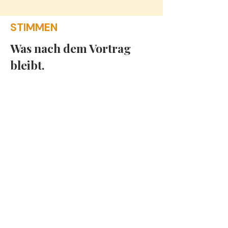
STIMMEN
Was nach dem Vortrag
bleibt.
Katharina zeigt mit vielen Beispielen und
interaktiven Elementen, wie Vereinbarkeit im
Alltag wirklich funktioniert.
HWK DORTMUND
Praxisnahe Impulse, fundierte Expertise und
eine authentische Art der Wissensvermittlung,
die das Publikum wirklich erreicht.
TEILNEHMER FEEDBBACK